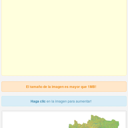
El tamaño de la imagen es mayor que 1MB!
Haga clic
en la imagen para aumentar!