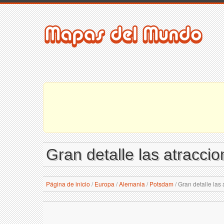
Gran detalle las atracci
Página de inicio
/
Europa
/
Alemania
/
Potsdam
/
Gran detalle las