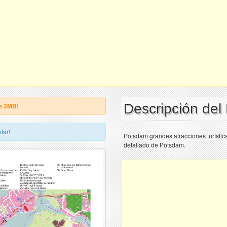
Descripción de
e 3MB!
tar!
Potsdam grandes atracciones turístic
detallado de Potsdam.