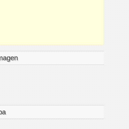
imagen
pa