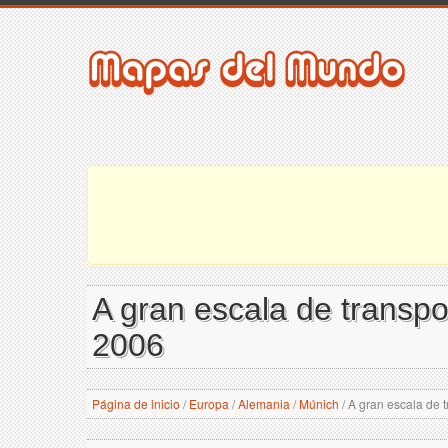
A gran escala de transpor
2006
Página de inicio
/
Europa
/
Alemania
/
Múnich
/
A gran escala de t