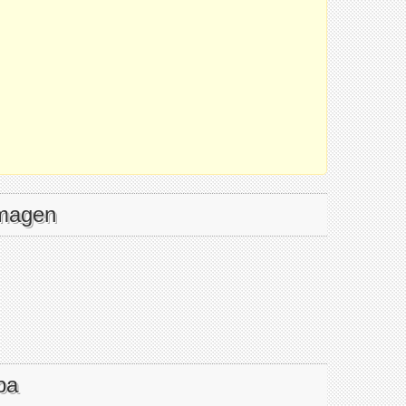
imagen
pa