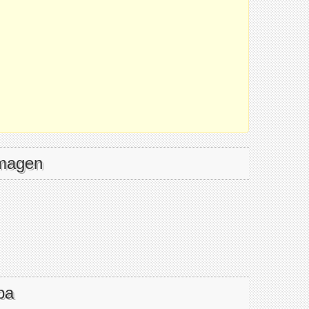
imagen
pa