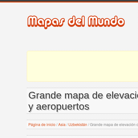
Grande mapa de elevación
y aeropuertos
Página de inicio
/
Asia
/
Uzbekistán
/
Grande mapa de elevación de 