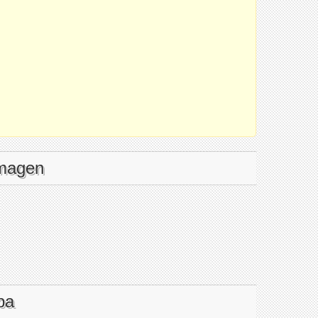
imagen
pa