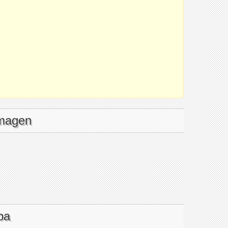
imagen
pa