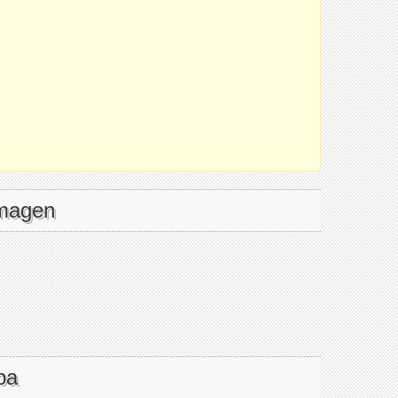
imagen
pa