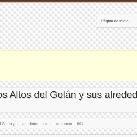
Página de inicio
s Altos del Golán y sus alrede
l Golán y sus alrededores con otras marcas - 1994