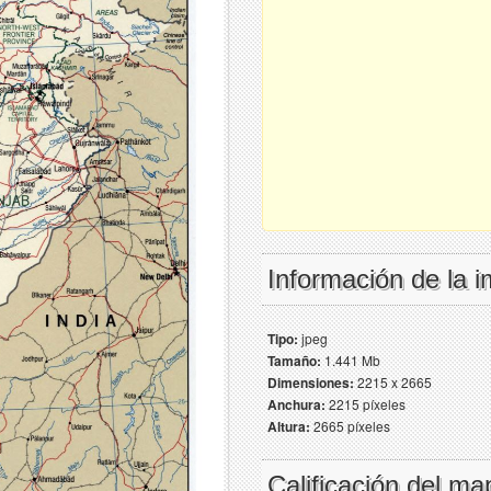
Información de la 
Tipo:
jpeg
Tamaño:
1.441 Mb
Dimensiones:
2215 x 2665
Anchura:
2215 píxeles
Altura:
2665 píxeles
Calificación del ma