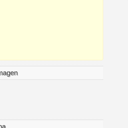
imagen
pa