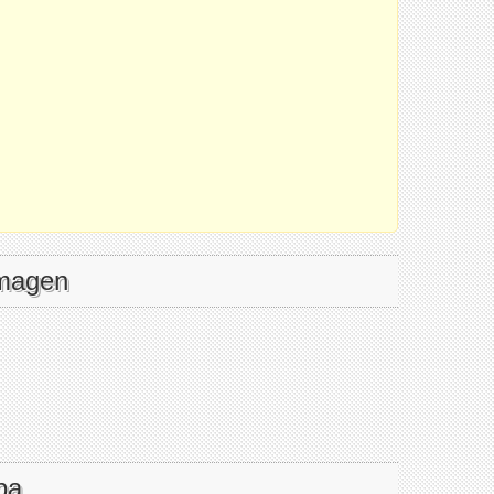
imagen
pa