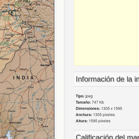
Información de la 
Tipo:
jpeg
Tamaño:
747 Kb
Dimensiones:
1305 x 1595
Anchura:
1305 píxeles
Altura:
1595 píxeles
Calificación del ma