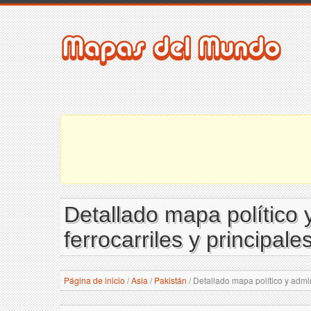
Detallado mapa político y
ferrocarriles y principal
Página de inicio
/
Asia
/
Pakistán
/
Detallado mapa político y admini