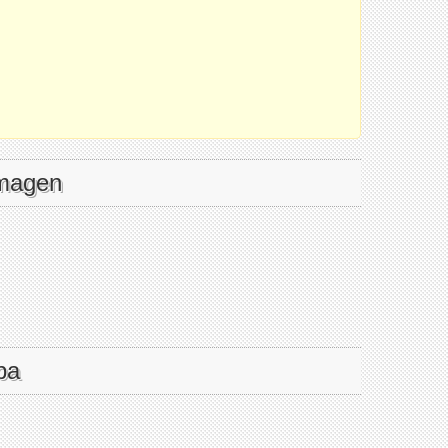
imagen
pa