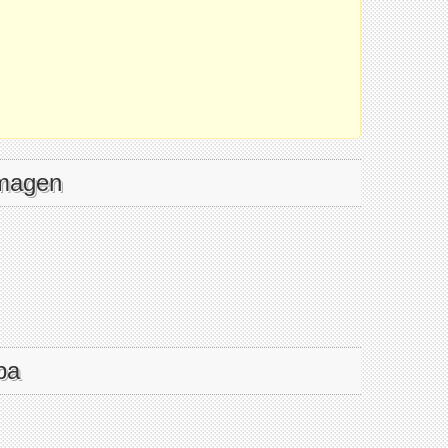
imagen
pa