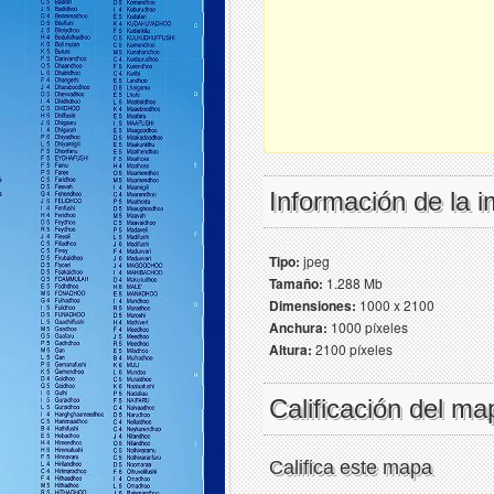
Información de la 
Tipo:
jpeg
Tamaño:
1.288 Mb
Dimensiones:
1000 x 2100
Anchura:
1000 píxeles
Altura:
2100 píxeles
Calificación del ma
Califica este mapa