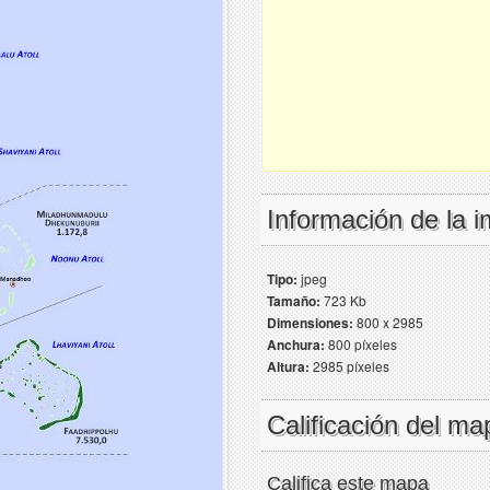
Información de la 
Tipo:
jpeg
Tamaño:
723 Kb
Dimensiones:
800 x 2985
Anchura:
800 píxeles
Altura:
2985 píxeles
Calificación del ma
Califica este mapa