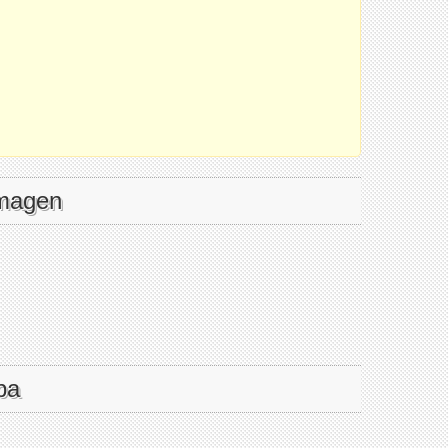
imagen
pa