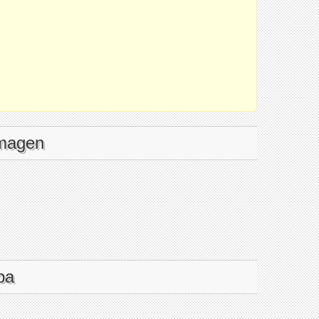
imagen
pa