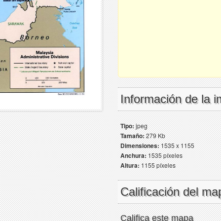
Información de la 
Tipo:
jpeg
Tamaño:
279 Kb
Dimensiones:
1535 x 1155
Anchura:
1535 píxeles
Altura:
1155 píxeles
Calificación del ma
Califica este mapa