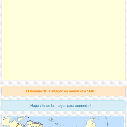
El tamaño de la imagen es mayor que 1MB!
Haga clic
en la imagen para aumentar!