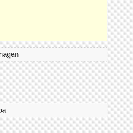
imagen
pa