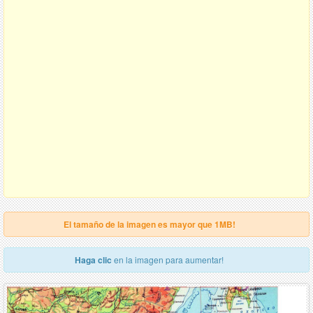
El tamaño de la imagen es mayor que 1MB!
Haga clic
en la imagen para aumentar!