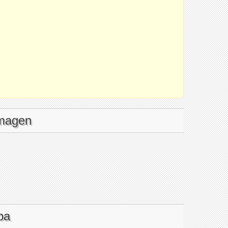
imagen
pa