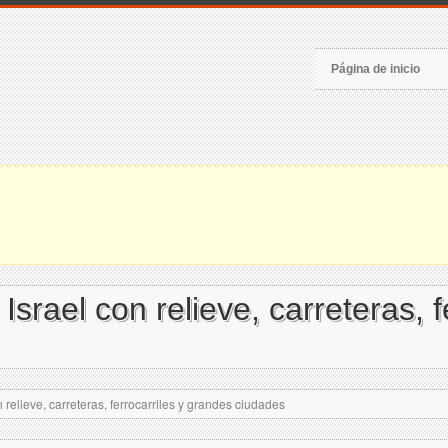
Página de inicio
srael con relieve, carreteras, f
relieve, carreteras, ferrocarriles y grandes ciudades