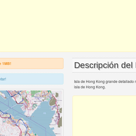
Descripción de
e 1MB!
tar!
Isla de Hong Kong grande detallado 
isla de Hong Kong.