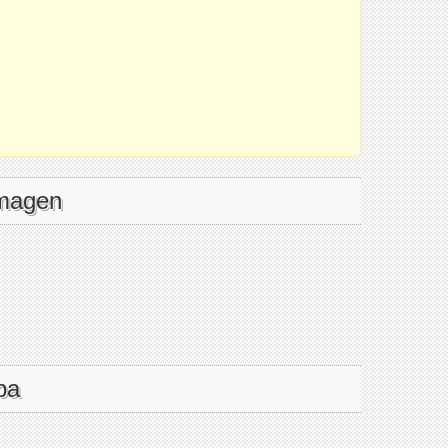
imagen
pa