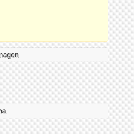
imagen
pa