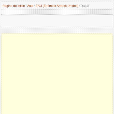
Página de inicio
/
Asia
/
EAU (Emiratos Árabes Unidos)
/
Dubái