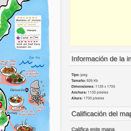
Información de la 
Tipo:
jpeg
Tamaño:
926 Kb
Dimensiones:
1135 x 1700
Anchura:
1135 píxeles
Altura:
1700 píxeles
Calificación del ma
Califica este mapa