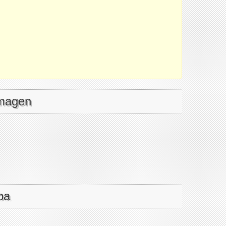
imagen
pa