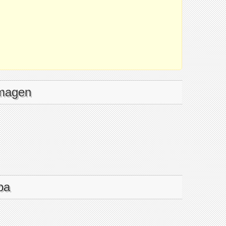
imagen
pa