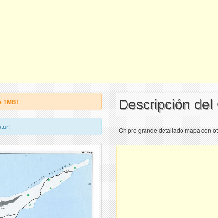
Descripción del
e 1MB!
tar!
Chipre grande detallado mapa con ot