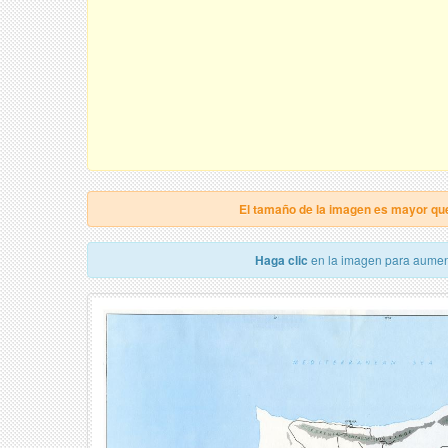
El tamaño de la imagen es mayor qu
Haga clic
en la imagen para aumen