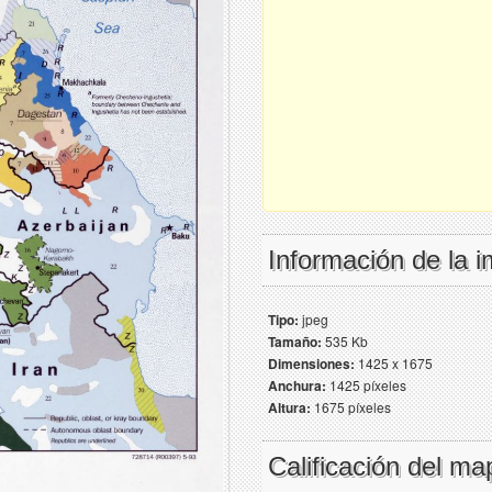
Información de la 
Tipo:
jpeg
Tamaño:
535 Kb
Dimensiones:
1425 x 1675
Anchura:
1425 píxeles
Altura:
1675 píxeles
Calificación del ma