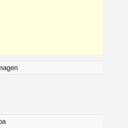
imagen
pa