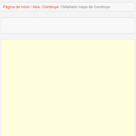
Página de inicio
/
Asia
/
Camboya
/
Detallado mapa de Camboya