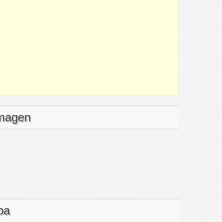
imagen
pa