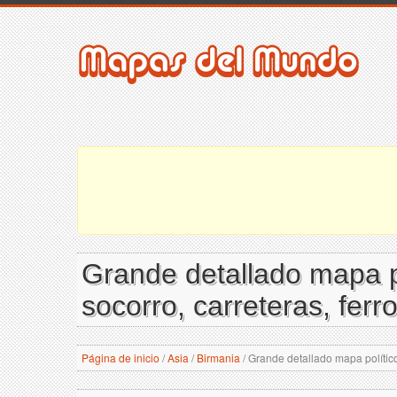
Grande detallado mapa p
socorro, carreteras, ferr
Página de inicio
/
Asia
/
Birmania
/
Grande detallado mapa político 