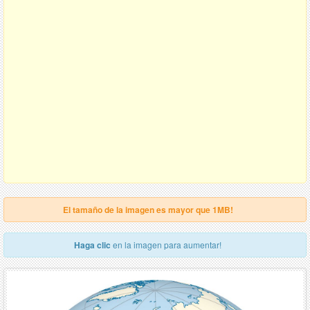
El tamaño de la imagen es mayor que 1MB!
Haga clic
en la imagen para aumentar!