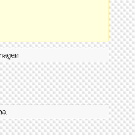
imagen
pa