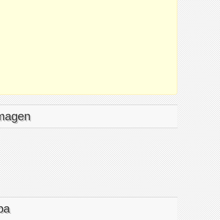
imagen
pa