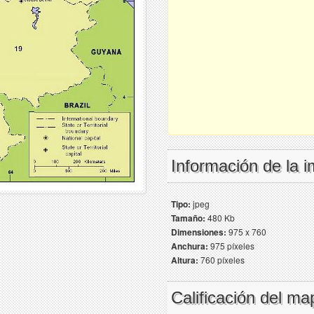
Información de la 
Tipo:
jpeg
Tamaño:
480 Kb
Dimensiones:
975 x 760
Anchura:
975 píxeles
Altura:
760 píxeles
Calificación del ma