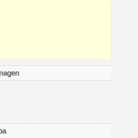
imagen
pa