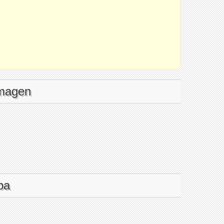
imagen
pa