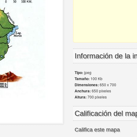
Información de la 
Tipo:
jpeg
Tamaño:
100 Kb
Dimensiones:
650 x 700
Anchura:
650 píxeles
Altura:
700 píxeles
Calificación del ma
Califica este mapa