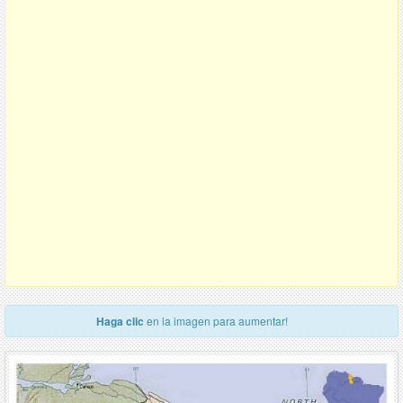
Haga clic
en la imagen para aumentar!