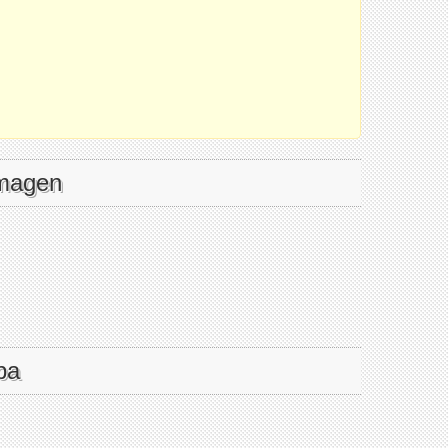
imagen
pa