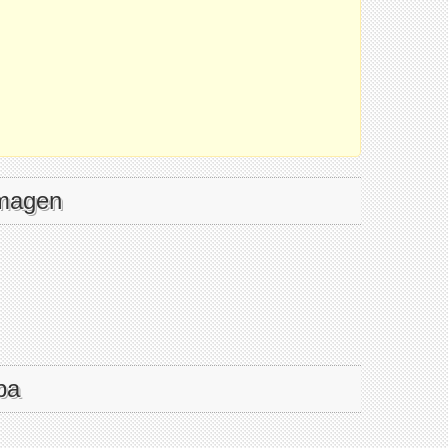
imagen
pa