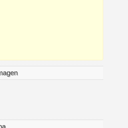
imagen
pa