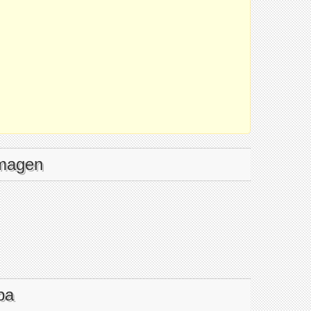
imagen
pa