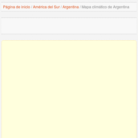
Página de inicio
/
América del Sur
/
Argentina
/
Mapa climático de Argentina