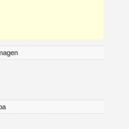
imagen
pa