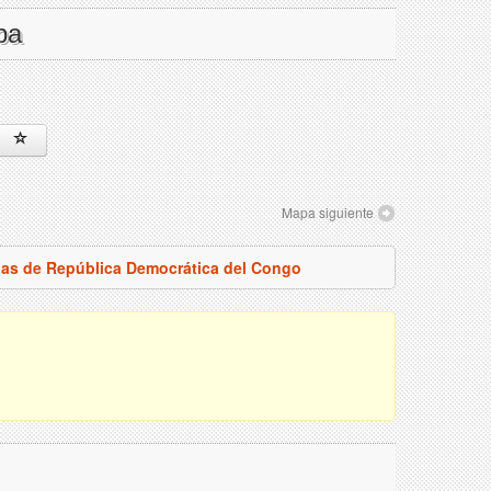
pa
Mapa siguiente
pas de República Democrática del Congo