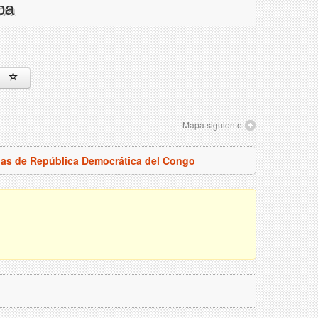
pa
Mapa siguiente
pas de República Democrática del Congo