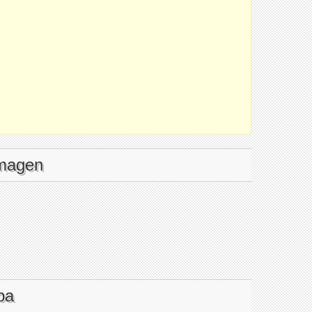
imagen
pa