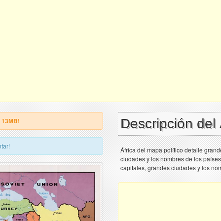
Descripción del
e 13MB!
tar!
África del mapa político detalle gran
ciudades y los nombres de los países
capitales, grandes ciudades y los no