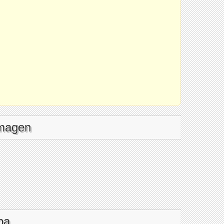
imagen
pa