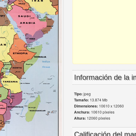
Información de la 
Tipo:
jpeg
Tamaño:
13.874 Mb
Dimensiones:
10610 x 12060
Anchura:
10610 píxeles
Altura:
12060 píxeles
Calificación del ma