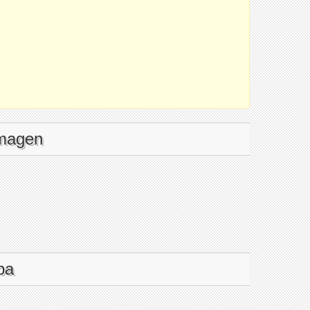
imagen
pa